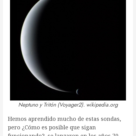
Neptuno y Tritón (Voyager2). wikipedia.org
Hemos aprendido mucho de estas sondas,
pero ¿Cómo es posible que sigan
funcionando?, se lanzaron en los años 70…