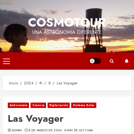
Saltar
al
COSMOTOUR
contenido
UNA ASTRONOMIA DIFERENTE
Menú
principal
Inicio
2024
th
8
Las Voyager
Astronomía
Ciencia
Exploración
Sistema Solar
Las Voyager
ADMIN
8 DE MARZO DE 2024
5 MIN DE LECTURA