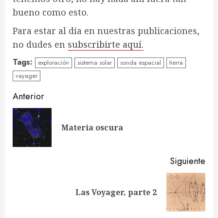
bueno como esto.
Para estar al día en nuestras publicaciones,
no dudes en
subscribirte aquí.
Tags:
exploración
sistema solar
sonda espacial
tierra
vayager
Sigue
Anterior
leyendo
En
Materia oscura
ant
Siguiente
Siguiente
Las Voyager, parte 2
entrada: