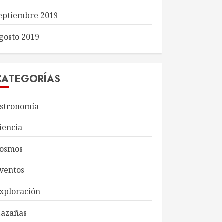
eptiembre 2019
gosto 2019
CATEGORÍAS
stronomía
iencia
osmos
ventos
xploración
azañas