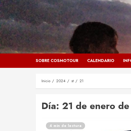
Saltar
al
contenido
SOBRE COSMOTOUR
CALENDARIO
IN
Inicio
2024
st
21
Día:
21 de enero d
4 min de lectura