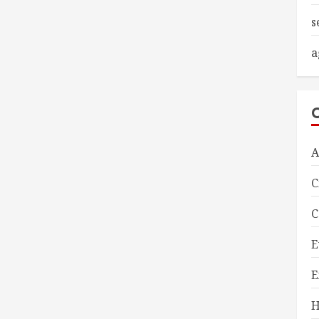
s
a
A
C
C
E
E
H