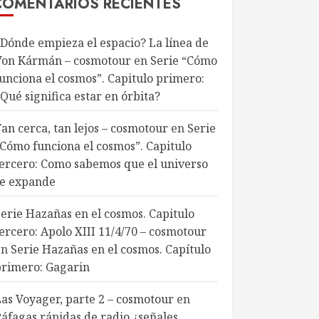
COMENTARIOS RECIENTES
¿Dónde empieza el espacio? La línea de
Von Kármán – cosmotour
en
Serie “Cómo
funciona el cosmos”. Capitulo primero:
Qué significa estar en órbita?
an cerca, tan lejos – cosmotour
en
Serie
“Cómo funciona el cosmos”. Capitulo
tercero: Como sabemos que el universo
se expande
Serie Hazañas en el cosmos. Capitulo
ercero: Apolo XIII 11/4/70 – cosmotour
en
Serie Hazañas en el cosmos. Capítulo
primero: Gagarin
Las Voyager, parte 2 – cosmotour
en
Ráfagas rápidas de radio ¿señales