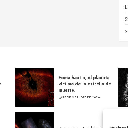
L
S
S
Fomalhaut b, el planeta
e
víctima de la estrella de
muerte.
25 DE OCTUBRE DE 2024